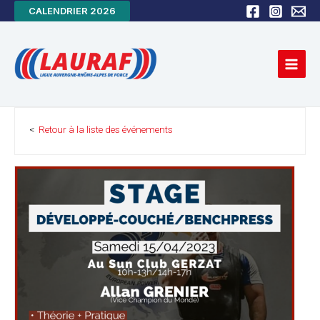
Aller
CALENDRIER 2026
au
Main
contenu
Men
<
Retour à la liste des événements